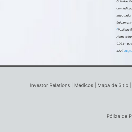
Orientació
con indica
adecuado, 
únicamente
2
Publicaci
Hematologí
CD34+ que 
4227
http:
Investor Relations
|
Médicos
|
Mapa de Sitio
Póliza de P