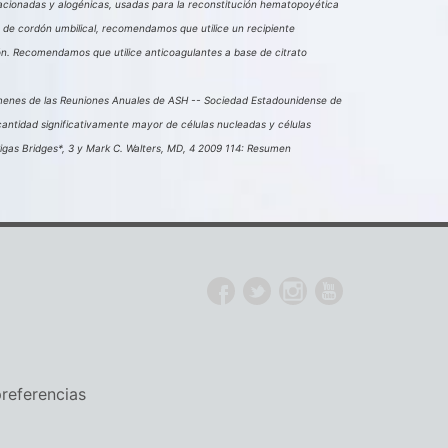
lacionadas y alogénicas, usadas para la reconstitución hematopoyética
 de cordón umbilical, recomendamos que utilice un recipiente
ón. Recomendamos que utilice anticoagulantes a base de citrato
úmenes de las Reuniones Anuales de ASH -- Sociedad Estadounidense de
ntidad significativamente mayor de células nucleadas y células
igas Bridges*, 3 y Mark C. Walters, MD, 4 2009 114: Resumen
referencias