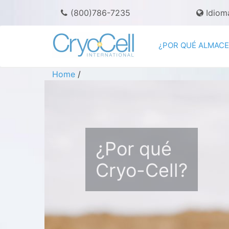
(800)786-7235
Idiom
¿POR QUÉ ALMAC
Home
/
¿Por qué
Cryo-Cell?