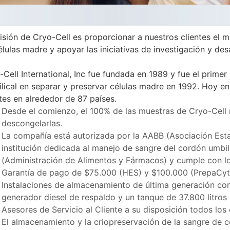
isión de Cryo-Cell es proporcionar a nuestros clientes el 
élulas madre y apoyar las iniciativas de investigación y des
-Cell International, Inc fue fundada en 1989 y fue el prim
lical en separar y preservar células madre en 1992. Hoy e
ntes en alrededor de 87 países.
Desde el comienzo, el 100% de las muestras de Cryo-Cell r
descongelarlas.
La compañía está autorizada por la AABB (Asociación Es
institución dedicada al manejo de sangre del cordón umbili
(Administración de Alimentos y Fármacos) y cumple con 
Garantía de pago de $75.000 (HES) y $100.000 (PrepaCy
Instalaciones de almacenamiento de última generación con
generador diesel de respaldo y un tanque de 37.800 litros 
Asesores de Servicio al Cliente a su disposición todos los 
El almacenamiento y la criopreservación de la sangre de co