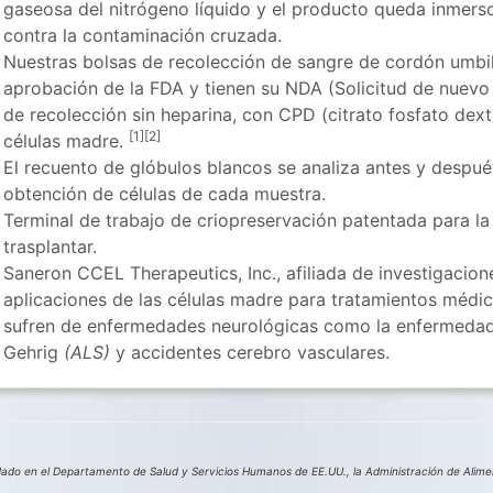
gaseosa del nitrógeno líquido y el producto queda inmers
contra la contaminación cruzada.
Nuestras bolsas de recolección de sangre de cordón umbil
aprobación de la FDA y tienen su NDA (Solicitud de nuev
de recolección sin heparina, con CPD (citrato fosfato dext
[
1
][
2
]
células madre.
El recuento de glóbulos blancos se analiza antes y después
obtención de células de cada muestra.
Terminal de trabajo de criopreservación patentada para la
trasplantar.
Saneron CCEL Therapeutics, Inc., afiliada de investigacion
aplicaciones de las células madre para tratamientos médi
sufren de enfermedades neurológicas como la enfermedad
Gehrig
(ALS)
y accidentes cerebro vasculares.
o en el Departamento de Salud y Servicios Humanos de EE.UU., la Administración de Aliment