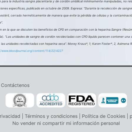
n para la industria:sangre placentaria y de cordón umbilical mínimamente manipuladas, no re
ciones específicas, publicado en octubre de 2009. Expresa: “Durante la recolección de sangre
estéril, cerrado herméticamente de manera que evite la pérdida de células y la contaminaci
”.
ón en la que se discuten los beneficios de CPD en comparación con la heparina:Sangre (Res
a). "Las unidades de sangre de cordón recolectadas con CPD líquido parecen contener una ca
las unidades recolectadas con heparina seca". Morey Kraus*, 1; Karen Foster*, 2, Asimena R
//www.bloodjournal.org/content/114/22/4227
|
Contáctenos
rivacidad
|
Términos y condiciones
|
Política de Cookies
|
p
No vender ni compartir mi información personal