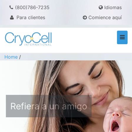
(800)786-7235
Idiomas
Para clientes
Comience aquí
Togg
navi
Home
/
Refiera a un amigo