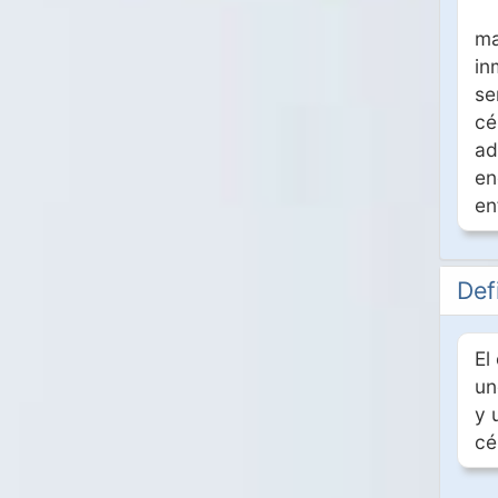
ma
in
se
cé
ad
en
en
Def
El
un
y 
cé