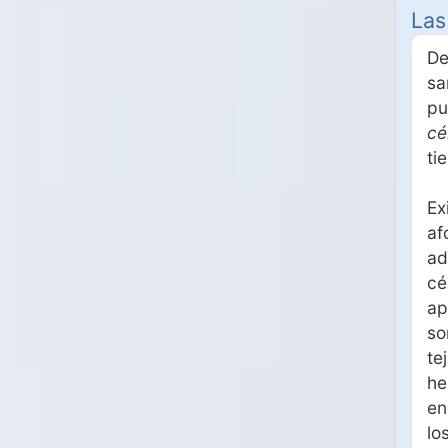
Las
De
sa
pu
cé
ti
Ex
af
ad
cé
ap
so
te
he
en
lo