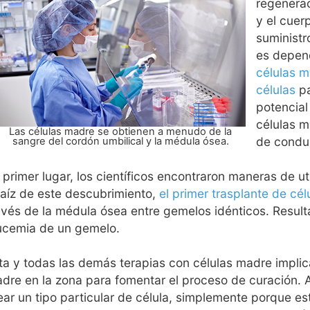
regenera
y el cuer
suministr
es depen
células 
células
p
potencial
células m
Las células madre se obtienen a menudo de la
de conduc
sangre del cordón umbilical y la médula ósea.
 primer lugar, los científicos encontraron maneras de u
raíz de este descubrimiento,
el primer trasplante de cé
avés de la médula ósea entre gemelos idénticos. Result
ucemia de un gemelo.
ta y todas las demás terapias con células madre implic
dre en la zona para fomentar el proceso de curación. 
ear un tipo particular de célula, simplemente porque es