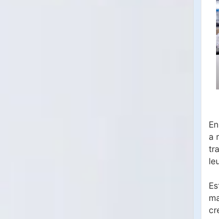
En
a 
tr
le
Es
ma
cr