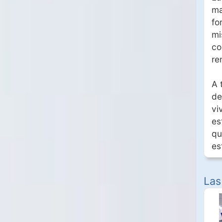
ma
fo
mi
co
re
A 
de
vi
es
qu
es
Las