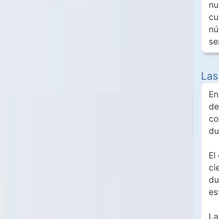
nu
cu
nú
se
Las
En
de
co
du
El
ci
du
es
La