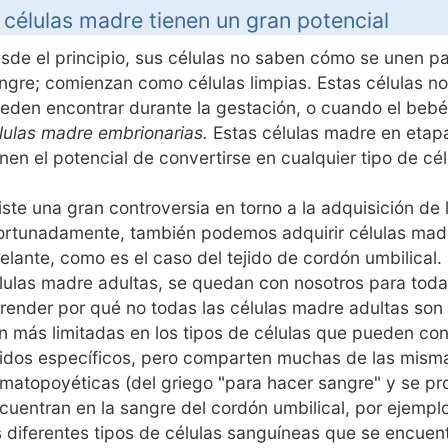
 células madre tienen un gran potencial
sde el principio, sus células no saben cómo se unen par
ngre; comienzan como células limpias. Estas células n
eden encontrar durante la gestación, o cuando el bebé
lulas madre embrionarias.
Estas células madre en etap
enen el potencial de convertirse en cualquier tipo de cél
iste una gran controversia en torno a la adquisición de
ortunadamente, también podemos adquirir células mad
elante, como es el caso del tejido de cordón umbilical
lulas madre adultas, se quedan con nosotros para toda
render por qué no todas las células madre adultas son 
n más limitadas en los tipos de células que pueden co
jidos específicos, pero comparten muchas de las mism
matopoyéticas (del griego "para hacer sangre" y se p
cuentran en la sangre del cordón umbilical, por ejempl
s diferentes tipos de células sanguíneas que se encuen