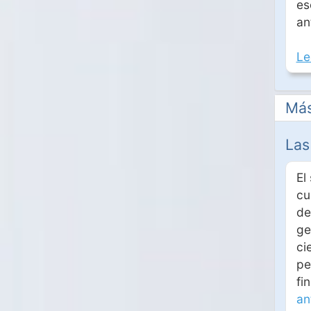
es
an
Le
Más
Las
El
cu
de
ge
ci
pe
fi
an