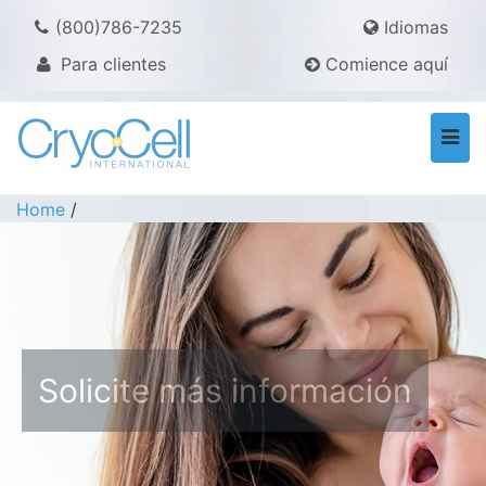
(800)786-7235
Idiomas
Para clientes
Comience aquí
Togg
navi
Home
/
Solicite más información