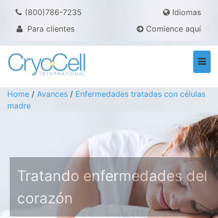
(800)786-7235
Idiomas
Para clientes
Comience aquí
Togg
navi
Home
/
Avances
/
Enfermedades tratadas con células
madre
Tratando enfermedades del
corazón