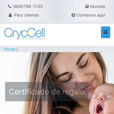
(800)786-7235
Idiomas
Para clientes
Comience aquí
Togg
navi
Home
/
Certificado de regalo