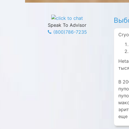
Выб
Speak To Advisor
(800)786-7235
Cryo
Heta
тыся
В 20
пупо
пупо
макс
эрит
еще 