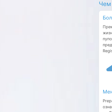
Чем
Бол
Прем
жизн
пупо
пред
Regi
Мен
Prep
озна