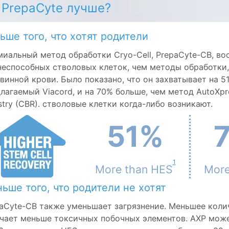
 PrepaCyte лучше?
ьше того, что хотят родители
иальный метод обработки Cryo-Cell, PrepaCyte-CB, во
еспособных стволовых клеток, чем методы обработки
винной крови. Было показано, что он захватывает на 
лагаемый Viacord, и на 70% больше, чем метод AutoXpr
stry (CBR). стволовые клетки когда-либо возникают.
51%
1
More than HES
More
ьше того, что родители не хотят
aCyte-CB также уменьшает загрязнение. Меньшее коли
чает меньше токсичных побочных элементов. AXP мож