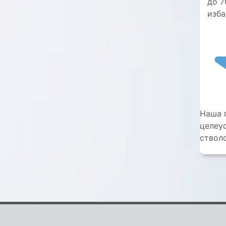
до 7
изба
Наша 
целеу
стволо