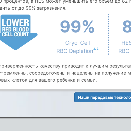
0 процентов, а HES может уменьшить его объем до 82 
вить от до 99% загрязнения.
99%
Cryo-Cell
HES
2, 3
RBC Depletion
RBC 
приверженность качеству приводит к лучшим результат
стремленны, сосредоточены и нацелены на получение 
вых клеток для вашего ребенка и семьи.
Наши передовые технол