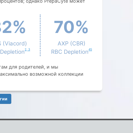
процентов; однако PrepaCyte может
82%
70%
 (Viacord)
AXP (CBR)
2, 3
45
Depletion
RBC Depletion
ам для родителей, и мы
максимально возможной коллекции
огии