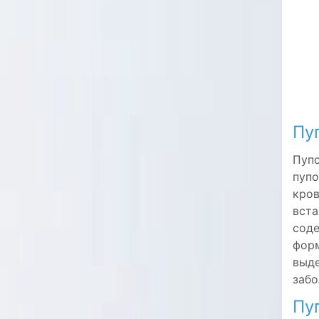
Пу
Пупо
пупо
кров
вста
соде
форм
выде
забо
Пу