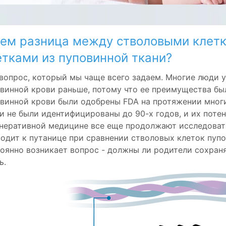
чем разница между стволовыми клетк
етками из пуповинной ткани?
вопрос, который мы чаще всего задаем. Многие люди 
винной крови раньше, потому что ее преимущества б
винной крови были одобрены FDA на протяжении многи
и не были идентифицированы до 90-х годов, и их поте
неративной медицине все еще продолжают исследовать
одит к путанице при сравнении стволовых клеток пупо
оянно возникает вопрос - должны ли родители сохраня
ь.