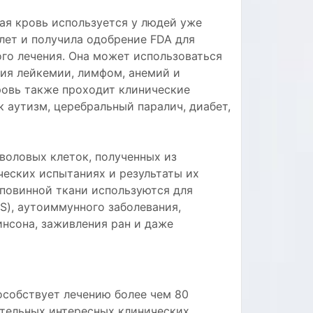
ая кровь используется у людей уже
 лет и получила одобрение FDA для
ого лечения. Она может использоваться
ния лейкемии, лимфом, анемий и
ровь также проходит клинические
к аутизм, церебральный паралич, диабет,
воловых клеток, полученных из
ческих испытаниях и результаты их
повинной ткани используются для
LS), аутоиммунного заболевания,
инсона, заживления ран и даже
особствует лечению более чем 80
ительных интересных клинических