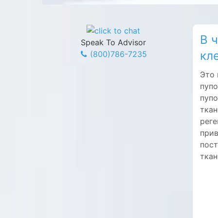
В 
Speak To Advisor
кл
(800)786-7235
Это 
пупо
пупо
ткан
реге
прив
пост
ткан