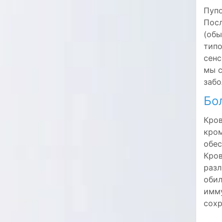
Пупо
Посл
(обы
типо
сенс
мы с
забо
Бо
Кров
кром
обес
Кров
разл
оби
имму
сохр