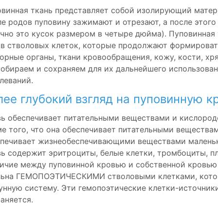
винная ткань представляет собой изолирующий матер
е родов пуповину зажимают и отрезают, а после этого
чно это кусок размером в четыре дюйма). Пуповинная
в стволовых клеток, которые продолжают формировать
орные органы, ткани кровообращения, кожу, кости, хря
обираем и сохраняем для их дальнейшего использован
леваний.
лее глубокий взгляд на пуповинную кр
ь обеспечивает питательными веществами и кислородо
е того, что она обеспечивает питательными веществам
печивает жизнеобеспечивающими веществами маленько
ь содержит эритроциты, белые клетки, тромбоциты, п
ичие между пуповинной кровью и собственной кровью 
льна ГЕМОПОЭТИЧЕСКИМИ стволовыми клетками, кото
нную систему. Эти гемопоэтические клетки-источники
аняется.