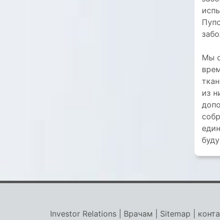
испы
Пупо
забо
Мы с
врем
ткан
из н
допо
собр
един
буду
Investor Relations
|
Врачам
|
Sitemap
|
конт