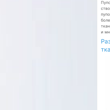
Пупо
ство
пупо
боле
ткан
и мн
Ра
тка