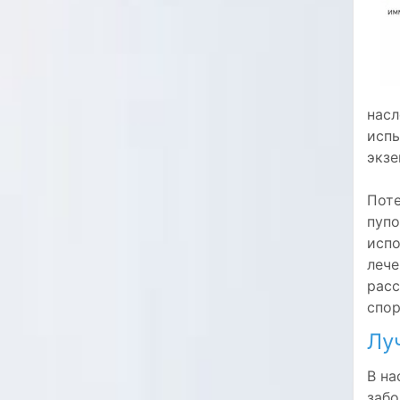
насл
испы
экзе
Поте
пупо
испо
лече
расс
спор
Лу
В на
забо