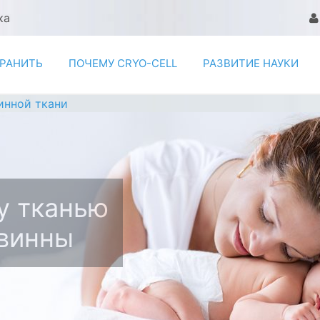
ка
ХРАНИТЬ
ПОЧЕМУ CRYO-CELL
РАЗВИТИЕ НАУКИ
инной ткани
у тканью
овинны