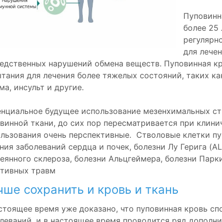
Пуповинн
более 25
регулярн
для лече
едственных нарушений обмена веществ. Пуповинная к
тания для лечения более тяжелых состояний, таких ка
ма, инсульт и другие.
нциальное будущее использование мезенхимальных ст
винной ткани, до сих пор пересматривается при клини
льзования очень перспективные. Стволовые клетки пу
ния заболеваний сердца и почек, болезни Лу Герига (A
еянного склероза, болезни Альцгеймера, болезни Парк
тивных травм
чше сохранить и кровь и ткань
стоящее время уже доказано, что пуповинная кровь сп
леваний, и в настоящее время проводится ряд дополн